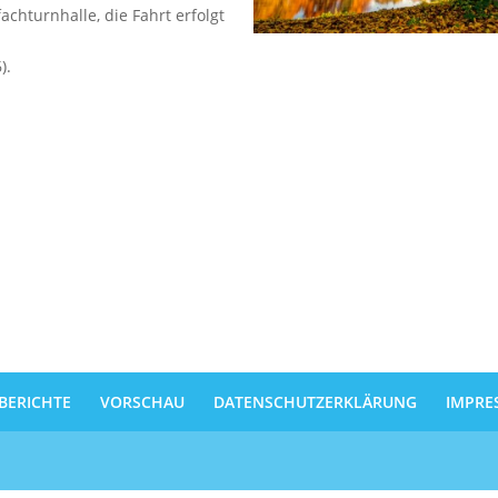
achturnhalle, die Fahrt erfolgt
).
BERICHTE
VORSCHAU
DATENSCHUTZERKLÄRUNG
IMPRE