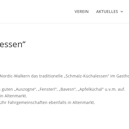
VEREIN
AKTUELLES
essen“
Nordic-Walkern das traditionelle „Schmalz-Küchalessen“ im Gasth
uten „Auszogne“, „Fensterl“, „Bavesn“, „Apfelküchal“ u.v.m. auf.
in Altenmarkt.
 Uhr Fahrgemeinschaften ebenfalls in Altenmarkt.