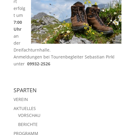
rt
erfolg
t um
7:00
Uhr
an
der
Dreifachturnhalle.
Anmeldungen bei Tourenbegleiter Sebastian Pirkl
unter
09932-2526
SPARTEN
VEREIN
AKTUELLES
VORSCHAU
BERICHTE
PROGRAMM